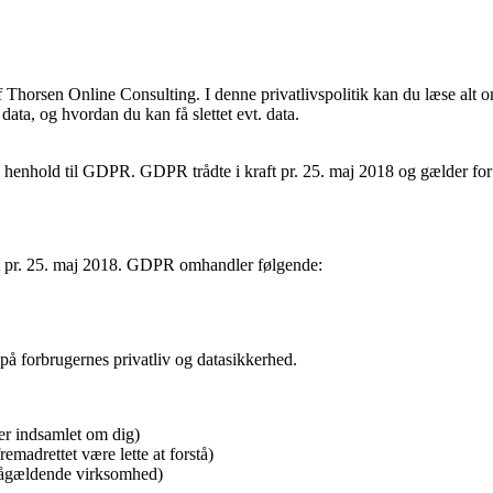
 af Thorsen Online Consulting. I denne privatlivspolitik kan du læse al
ata, og hvordan du kan få slettet evt. data.
i henhold til GDPR. GDPR trådte i kraft pr. 25. maj 2018 og gælder for
ft pr. 25. maj 2018. GDPR omhandler følgende:
på forbrugernes privatliv og datasikkerhed.
ver indsamlet om dig)
remadrettet være lette at forstå)
en pågældende virksomhed)