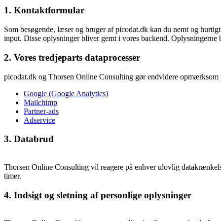
1. Kontaktformular
Som besøgende, læser og bruger af picodat.dk kan du nemt og hurtigt 
input. Disse oplysninger bliver gemt i vores backend. Oplysningerne br
2. Vores tredjeparts dataprocesser
picodat.dk og Thorsen Online Consulting gør endvidere opmærksom på, a
Google (Google Analytics)
Mailchimp
Partner-ads
Adservice
3. Databrud
Thorsen Online Consulting vil reagere på enhver ulovlig datakrænkelse 
timer.
4. Indsigt og sletning af personlige oplysninger