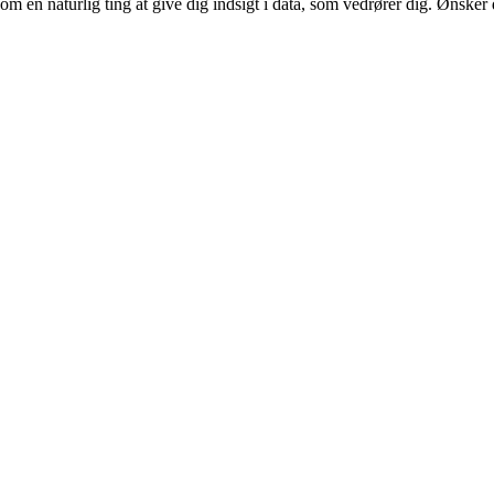
m en naturlig ting at give dig indsigt i data, som vedrører dig. Ønsker d