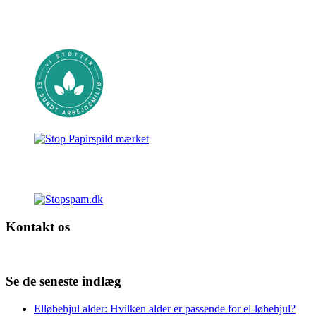
Kontakt os
Ønsker du at kontakte os, kan dette gøres på Info@Picodat.dk.
Se de seneste indlæg
Elløbehjul alder: Hvilken alder er passende for el-løbehjul?