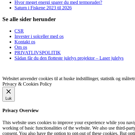
Hvor meget energi sparer du med termoruder?
Saturn i Fiskene 2023 til 2026
Se alle sider herunder
CSR
Invester i solceller med os
Kontakt os
Om os
PRIVATLIVSPOLITIK
Sådan får du den flotteste julelys projektor – Laser julelys
Copyright © 2018 Picodat.dk. Alle rettigheder forbeholdes
Websitet anvender cookies til at huske indstillinger, statistik og målre
Privacy & Cookies Policy
Luk
Privacy Overview
This website uses cookies to improve your experience while you navigat
working of basic functionalities of the website. We also use third-pa
consent. You also have the option to opt-out of these cookies. But op