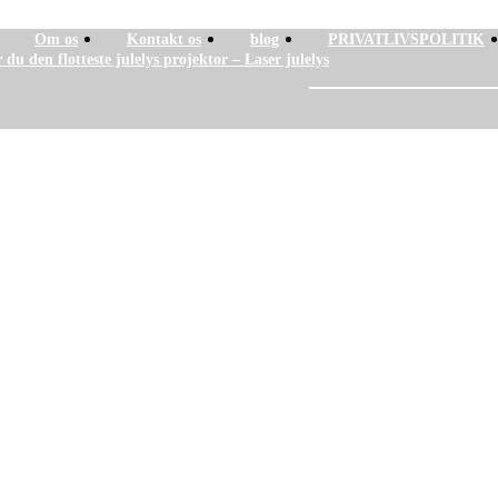
Om os
Kontakt os
blog
PRIVATLIVSPOLITIK
 du den flotteste julelys projektor – Laser julelys